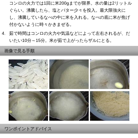
コンロの火力では1回に米200gまでが限界。水の量は2リットル
ぐらい。沸騰したら、塩とバター少々を投入。最大限強火に
し、沸騰しているなべの中に米を入れる。なべの底に米が焦げ
付かないように時々かきまぜる。
茹で時間はコンロの火力や気温などによって左右されるが、だ
いたい10分～15分。米が茹で上がったらザルにとる。
画像で見る手順
ワンポイントアドバイス