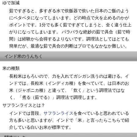
ゆで加減
茹ですぎると、多すぎる水で炊飯器で炊いた日本のご飯のよう
にベタベタになってしまいます。どの時点で火を止めるのかが
ポイントです。1分でも多く茹ですぎてしまうと、全く違う仕上
がりになってしまいます。 パラパラな絶妙の茹で具合（茹で時
間）は経験から会得するよりないです。調理法としてはとても
簡単だが、最適な茹で具合の判断はプロでもなかなか難しい。
インド米のうんちく
米の種類
長粒米はもろいので、力を入れてガシガシ洗うのは避ける。イ
ンドでは、長粒米（インディカ種）を食べていて、は日本のお
米（ジャポニカ種）と違って、「炊く」という調理法ではな
く、「煮る（茹でる）」調理法で調理します。
サフランライスとは？
インドでは普段、
サフランライス
を食べていると思われている
方も多いと思いますが、インドで「米」と言ったらこちらで紹
介している白いお米が標準です。