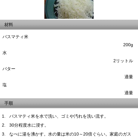
材料
バスマティ米
200g
水
2リットル
バター
適量
塩
適量
手順
バスマティ米を水で洗い、ゴミや汚れを洗い流す。
30分程度水に浸す。
なべに湯を沸かす。水の量は米の10～20倍ぐらい。家庭のガス